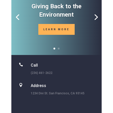
Giving Back to the
Environment
LEARN MORE

Call
(236) 461-2622

Address
1234 Divi St. San Francisco, CA 93145